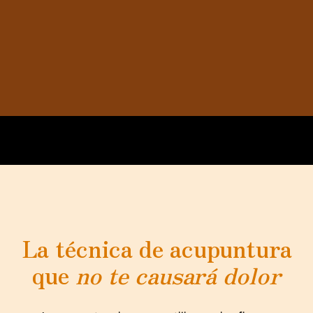
disfrutes de una vida sin dolor, con más
energía y salud.
ura con Moxibustión
佳
Tratam
La técnica de acupuntura
que
no te causará dolor